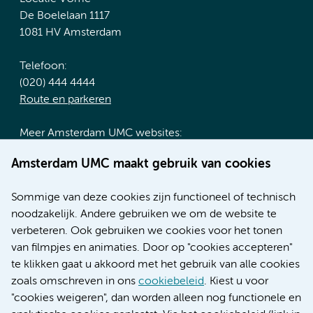
De Boelelaan 1117
1081 HV Amsterdam
Telefoon:
(020) 444 4444
Route en parkeren
Meer Amsterdam UMC websites:
Werken bij Amsterdam UMC
Amsterdam UMC maakt gebruik van cookies
Over Amsterdam UMC
Nieuws
Sommige van deze cookies zijn functioneel of technisch
Research
noodzakelijk. Andere gebruiken we om de website te
Educatie locatie AMC
verbeteren. Ook gebruiken we cookies voor het tonen
Educatie locatie VUmc
van filmpjes en animaties. Door op "cookies accepteren"
te klikken gaat u akkoord met het gebruik van alle cookies
zoals omschreven in ons
cookiebeleid
. Kiest u voor
"cookies weigeren", dan worden alleen nog functionele en
Verwijzen & diagnostiek