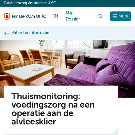
Patiëntenzorg Amsterdam UMC
content
Mijn
EN
Zoek
Menu
Dossier
Patiënteninformatie
Thuismonitoring:
voedingszorg na een
operatie aan de
alvleesklier