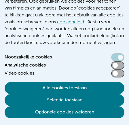
Educatie locatie AMC
verbeteren. Ook gebruiken we cookies voor het tonen
Educatie locatie VUmc
van filmpjes en animaties. Door op "cookies accepteren"
te klikken gaat u akkoord met het gebruik van alle cookies
zoals omschreven in ons
cookiebeleid
. Kiest u voor
"cookies weigeren", dan worden alleen nog functionele en
Verwijzen & diagnostiek
analytische cookies geplaatst. Via het cookiebeleid (link in
de footer) kunt u uw voorkeur ieder moment wijzigen.
Noodzakelijke cookies
Analytische cookies
Toegankelijkheidsverklaring
Video cookies
Responsible disclosure
Algemene privacyverklaring
Alle cookies toestaan
Cookieverklaring
Selectie toestaan
Disclaimer
Colofon
Optionele cookies weigeren