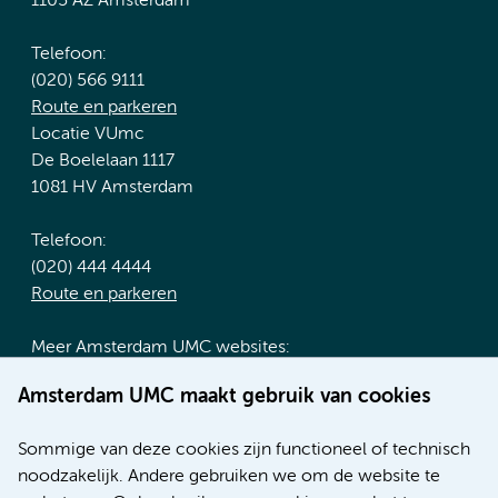
1105 AZ Amsterdam
Telefoon:
(020) 566 9111
Route en parkeren
Locatie VUmc
De Boelelaan 1117
1081 HV Amsterdam
Telefoon:
(020) 444 4444
Route en parkeren
Meer Amsterdam UMC websites:
Werken bij Amsterdam UMC
Amsterdam UMC maakt gebruik van cookies
Over Amsterdam UMC
Nieuws
Sommige van deze cookies zijn functioneel of technisch
Research
noodzakelijk. Andere gebruiken we om de website te