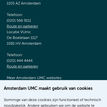
1105 AZ Amsterdam
Telefoon:
(020) 566 9111
Route en parkeren
Locatie VUmc
De Boelelaan 1117
1081 HV Amsterdam
Telefoon:
(020) 444 4444
Route en parkeren
Meer Amsterdam UMC websites:
Werken bij Amsterdam UMC
Amsterdam UMC maakt gebruik van cookies
Over Amsterdam UMC
Nieuws
Sommige van deze cookies zijn functioneel of technisch
Research
noodzakelijk. Andere gebruiken we om de website te