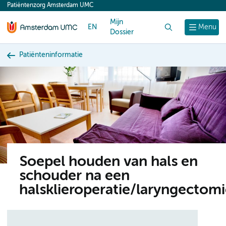
Patiëntenzorg Amsterdam UMC
content
Mijn
EN
Zoek
Menu
Dossier
Patiënteninformatie
Soepel houden van hals en
schouder na een
halsklieroperatie/laryngectom