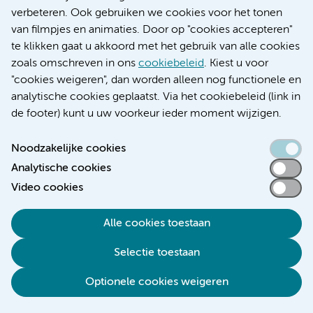
Educatie locatie AMC
verbeteren. Ook gebruiken we cookies voor het tonen
Educatie locatie VUmc
van filmpjes en animaties. Door op "cookies accepteren"
te klikken gaat u akkoord met het gebruik van alle cookies
zoals omschreven in ons
cookiebeleid
. Kiest u voor
"cookies weigeren", dan worden alleen nog functionele en
Verwijzen & diagnostiek
analytische cookies geplaatst. Via het cookiebeleid (link in
de footer) kunt u uw voorkeur ieder moment wijzigen.
Noodzakelijke cookies
Analytische cookies
Toegankelijkheidsverklaring
Video cookies
Responsible disclosure
Algemene privacyverklaring
Alle cookies toestaan
Cookieverklaring
Selectie toestaan
Disclaimer
Colofon
Optionele cookies weigeren