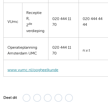
Receptie
R,
020 444 11
020 444 44
VUmc
de
70
44
2
verdieping
Operatieplanning
020 444 11
n.v.t
Amsterdam UMC
70
www.vumc.nl/oogheelkunde
Deel dit