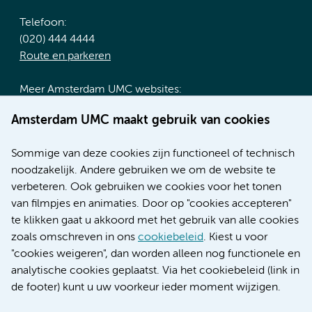
Telefoon:
(020) 444 4444
Route en parkeren
Meer Amsterdam UMC websites:
Werken bij Amsterdam UMC
Amsterdam UMC maakt gebruik van cookies
Over Amsterdam UMC
Nieuws
Sommige van deze cookies zijn functioneel of technisch
Research
noodzakelijk. Andere gebruiken we om de website te
Educatie locatie AMC
verbeteren. Ook gebruiken we cookies voor het tonen
Educatie locatie VUmc
van filmpjes en animaties. Door op "cookies accepteren"
te klikken gaat u akkoord met het gebruik van alle cookies
zoals omschreven in ons
cookiebeleid
. Kiest u voor
"cookies weigeren", dan worden alleen nog functionele en
Verwijzen & diagnostiek
analytische cookies geplaatst. Via het cookiebeleid (link in
de footer) kunt u uw voorkeur ieder moment wijzigen.