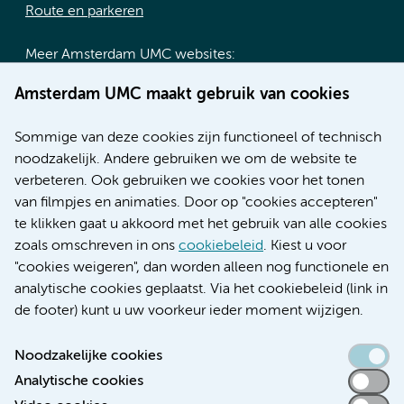
Route en parkeren
Meer Amsterdam UMC websites:
Werken bij Amsterdam UMC
Amsterdam UMC maakt gebruik van cookies
Over Amsterdam UMC
Nieuws
Sommige van deze cookies zijn functioneel of technisch
Research
noodzakelijk. Andere gebruiken we om de website te
Educatie locatie AMC
verbeteren. Ook gebruiken we cookies voor het tonen
Educatie locatie VUmc
van filmpjes en animaties. Door op "cookies accepteren"
te klikken gaat u akkoord met het gebruik van alle cookies
zoals omschreven in ons
cookiebeleid
. Kiest u voor
"cookies weigeren", dan worden alleen nog functionele en
Verwijzen & diagnostiek
analytische cookies geplaatst. Via het cookiebeleid (link in
de footer) kunt u uw voorkeur ieder moment wijzigen.
Noodzakelijke cookies
Analytische cookies
Toegankelijkheidsverklaring