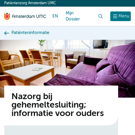
Patiëntenzorg Amsterdam UMC
content
Mijn
EN
Zoek
Menu
Dossier
Patiënteninformatie
Nazorg bij
gehemeltesluiting;
informatie voor ouders