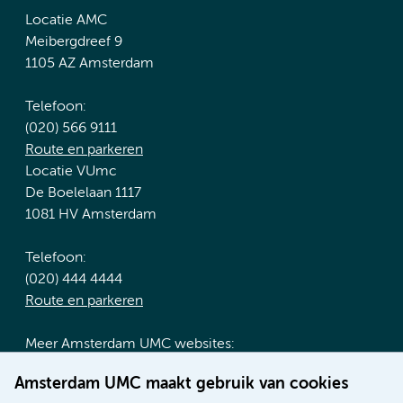
Locatie AMC
Meibergdreef 9
1105 AZ Amsterdam
Telefoon:
(020) 566 9111
Route en parkeren
Locatie VUmc
De Boelelaan 1117
1081 HV Amsterdam
Telefoon:
(020) 444 4444
Route en parkeren
Meer Amsterdam UMC websites:
Werken bij Amsterdam UMC
Amsterdam UMC maakt gebruik van cookies
Over Amsterdam UMC