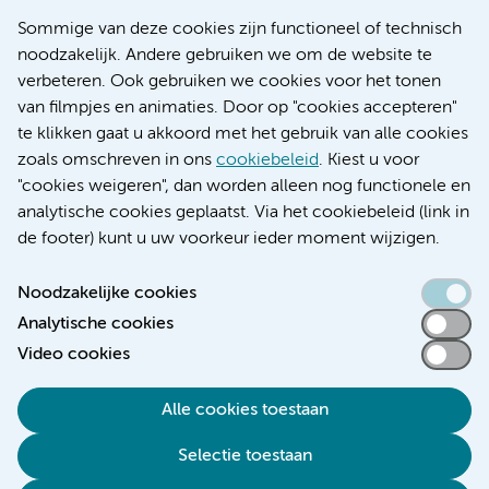
Nieuws
Sommige van deze cookies zijn functioneel of technisch
Research
noodzakelijk. Andere gebruiken we om de website te
Educatie locatie AMC
verbeteren. Ook gebruiken we cookies voor het tonen
Educatie locatie VUmc
van filmpjes en animaties. Door op "cookies accepteren"
te klikken gaat u akkoord met het gebruik van alle cookies
zoals omschreven in ons
cookiebeleid
. Kiest u voor
"cookies weigeren", dan worden alleen nog functionele en
Verwijzen & diagnostiek
analytische cookies geplaatst. Via het cookiebeleid (link in
de footer) kunt u uw voorkeur ieder moment wijzigen.
Noodzakelijke cookies
Analytische cookies
Toegankelijkheidsverklaring
Video cookies
Responsible disclosure
Algemene privacyverklaring
Alle cookies toestaan
Cookieverklaring
Selectie toestaan
Disclaimer