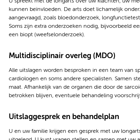
U spreekt met de longarts over uw klachten, uw me
kunnen beïnvloeden. De arts doet lichamelijk ond
aangevraagd, zoals bloedonderzoek, longfunctietes
Soms zijn extra onderzoeken nodig, bijvoorbeeld ee
een biopt (weefselonderzoek).
Multidisciplinair overleg (MDO)
Alle uitslagen worden besproken in een team van spe
cardiologen en soms andere specialisten. Samen st
maat. Afhankelijk van de organen die door de sarco
betrokken blijven, eventuele behandeling voorschri
Uitslaggesprek en behandelplan
U en uw familie krijgen een gesprek met uw longar
uitgelegd. U kunt vragen stellen en samen met uw ar