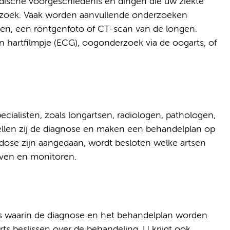
dische voorgeschiedenis en dingen die uw ziekte
erzoek. Vaak worden aanvullende onderzoeken
ten, een röntgenfoto of CT-scan van de longen.
n hartfilmpje (ECG), oogonderzoek via de oogarts, of
cialisten, zoals longartsen, radiologen, pathologen,
ellen zij de diagnose en maken een behandelplan op
ïdose zijn aangedaan, wordt besloten welke artsen
jven en monitoren.
ts waarin de diagnose en het behandelplan worden
ts beslissen over de behandeling. U krijgt ook