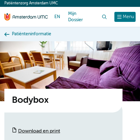
Patiëntenzorg Amsterdam UMC
content
Mijn
EN
Zoek
Menu
Dossier
Patiënteninformatie
Bodybox
Download en print