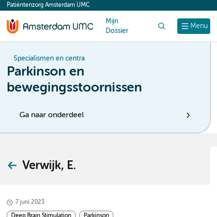
Patiëntenzorg Amsterdam UMC
content
Mijn
Zoek
Menu
Dossier
Specialismen en centra
Parkinson en
bewegingsstoornissen
Ga naar onderdeel
Verwijk, E.
7 juni 2023
Deep Brain Stimulation
Parkinson