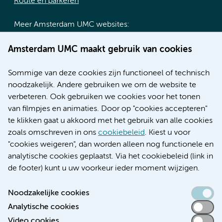
Route en parkeren
Meer Amsterdam UMC websites:
Werken bij Amsterdam UMC
Amsterdam UMC maakt gebruik van cookies
Over Amsterdam UMC
Nieuws
Sommige van deze cookies zijn functioneel of technisch
Research
noodzakelijk. Andere gebruiken we om de website te
Educatie locatie AMC
verbeteren. Ook gebruiken we cookies voor het tonen
Educatie locatie VUmc
van filmpjes en animaties. Door op "cookies accepteren"
te klikken gaat u akkoord met het gebruik van alle cookies
zoals omschreven in ons
cookiebeleid
. Kiest u voor
"cookies weigeren", dan worden alleen nog functionele en
Verwijzen & diagnostiek
analytische cookies geplaatst. Via het cookiebeleid (link in
de footer) kunt u uw voorkeur ieder moment wijzigen.
Noodzakelijke cookies
Analytische cookies
Toegankelijkheidsverklaring
Video cookies