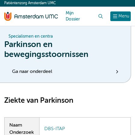
Patiëntenzorg Amsterdam UMC
content
Mijn
Zoek
Menu
Dossier
Specialismen en centra
Parkinson en
bewegingsstoornissen
Ga naar onderdeel
Ziekte van Parkinson
Naam
DBS-ITAP
Onderzoek