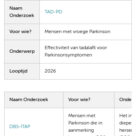
Naam
TAD-PD
Onderzoek
Voor wie?
Mensen met vroege Parkinson
Effectiviteit van tadalafil voor
Onderwerp
Parkinsonsymptomen
Looptijd
2026
Naam Onderzoek
Voor wie?
Onder
Mensen met
Het ins
Parkinson die in
diepe
DBS-ITAP
aanmerking
hersens