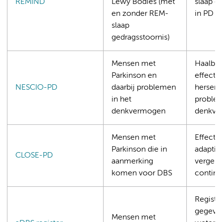
REMIND
Lewy Bodies (met
slaap g
en zonder REM-
in PD e
slaap
gedragsstoornis)
Mensen met
Haalbaa
Parkinson en
effecte
NESCIO-PD
daarbij problemen
hersens
in het
problem
denkvermogen
denkve
Mensen met
Effectiv
Parkinson die in
adaptie
CLOSE-PD
aanmerking
vergeli
komen voor DBS
contin
Registr
gegeve
Mensen met