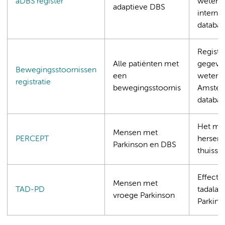
aDBS register
wetens
adaptieve DBS
interna
databa
Registr
Alle patiënten met
gegeve
Bewegingsstoornissen
een
wetens
registratie
bewegingsstoornis
Amste
databa
Het me
Mensen met
PERCEPT
hersenac
Parkinson en DBS
thuissit
Effectiv
Mensen met
TAD-PD
tadalafi
vroege Parkinson
Parkin