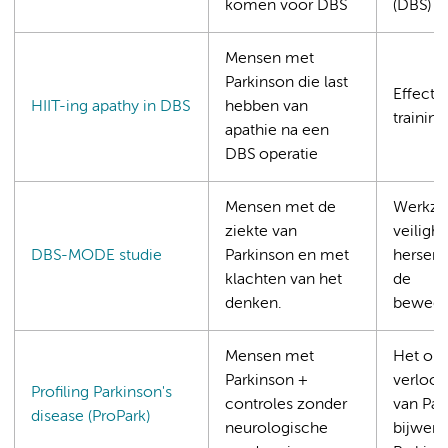
komen voor DBS
(DBS)
Mensen met
Parkinson die last
Effecte
HIIT-ing apathy in DBS
hebben van
trainin
apathie na een
DBS operatie
Mensen met de
Werkza
ziekte van
veiligh
DBS-MODE studie
Parkinson en met
hersens
klachten van het
de
denken.
bewegi
Mensen met
Het ont
Parkinson +
verloop
Profiling Parkinson's
controles zonder
van Par
disease (ProPark)
neurologische
bijwerk