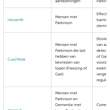
aandoeningen
Parkins
Effecte
Mensen met
Hersenfit
trainin
Parkinson
stemmi
(Kosten-
Mensen met
van au
Parkinson die last
detecti
hebben van
of Gait
Cue2Walk
bevriezen van
voorzie
lopen (Freezing of
externe
Gait)
vergeli
regulie
Mensen met
Parkinson en
Dementie met
Correla