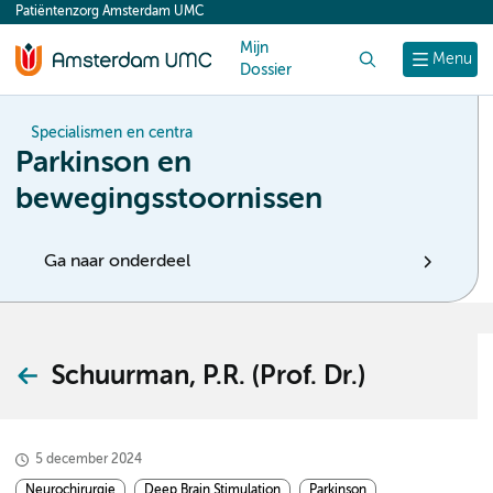
Patiëntenzorg Amsterdam UMC
content
Mijn
Zoek
Menu
Dossier
Specialismen en centra
Parkinson en
bewegingsstoornissen
Ga naar onderdeel
Schuurman, P.R. (Prof. Dr.)
5 december 2024
Neurochirurgie
Deep Brain Stimulation
Parkinson