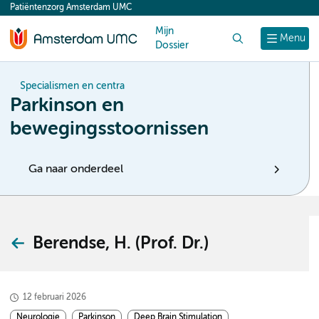
Patiëntenzorg Amsterdam UMC
content
Mijn
Zoek
Menu
Dossier
Specialismen en centra
Parkinson en
bewegingsstoornissen
Ga naar onderdeel
Berendse, H. (Prof. Dr.)
12 februari 2026
Neurologie
Parkinson
Deep Brain Stimulation