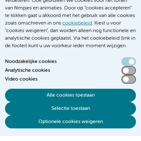
verbeteren. Ook gebruiken we cookies voor het tonen
Educatie locatie VUmc
van filmpjes en animaties. Door op "cookies accepteren"
te klikken gaat u akkoord met het gebruik van alle cookies
zoals omschreven in ons
cookiebeleid
. Kiest u voor
"cookies weigeren", dan worden alleen nog functionele en
Verwijzen & diagnostiek
analytische cookies geplaatst. Via het cookiebeleid (link in
de footer) kunt u uw voorkeur ieder moment wijzigen.
Noodzakelijke cookies
Analytische cookies
Toegankelijkheidsverklaring
Video cookies
Responsible disclosure
Algemene privacyverklaring
Alle cookies toestaan
Cookieverklaring
Selectie toestaan
Disclaimer
Colofon
Optionele cookies weigeren