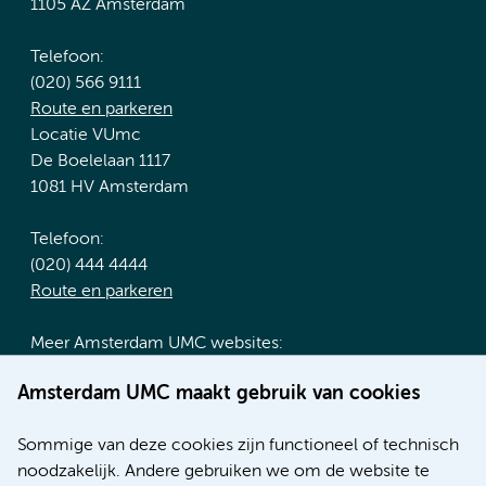
1105 AZ Amsterdam
Telefoon:
(020) 566 9111
Route en parkeren
Locatie VUmc
De Boelelaan 1117
1081 HV Amsterdam
Telefoon:
(020) 444 4444
Route en parkeren
Meer Amsterdam UMC websites:
Werken bij Amsterdam UMC
Amsterdam UMC maakt gebruik van cookies
Over Amsterdam UMC
Nieuws
Sommige van deze cookies zijn functioneel of technisch
Research
noodzakelijk. Andere gebruiken we om de website te