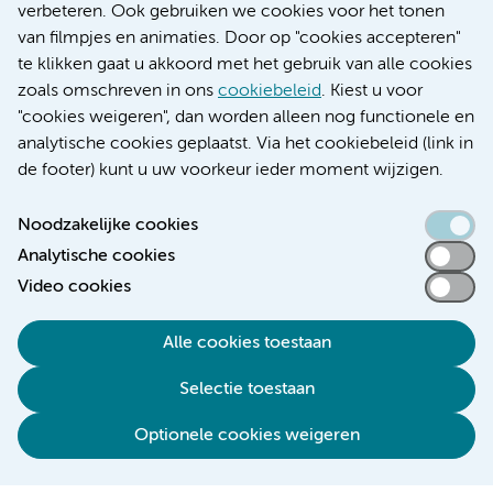
Educatie locatie AMC
verbeteren. Ook gebruiken we cookies voor het tonen
Educatie locatie VUmc
van filmpjes en animaties. Door op "cookies accepteren"
te klikken gaat u akkoord met het gebruik van alle cookies
zoals omschreven in ons
cookiebeleid
. Kiest u voor
"cookies weigeren", dan worden alleen nog functionele en
Verwijzen & diagnostiek
analytische cookies geplaatst. Via het cookiebeleid (link in
de footer) kunt u uw voorkeur ieder moment wijzigen.
Noodzakelijke cookies
Analytische cookies
Toegankelijkheidsverklaring
Video cookies
Responsible disclosure
Algemene privacyverklaring
Alle cookies toestaan
Cookieverklaring
Selectie toestaan
Disclaimer
Colofon
Optionele cookies weigeren