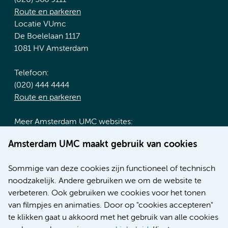
(020) 566 9111
Route en parkeren
Locatie VUmc
De Boelelaan 1117
1081 HV Amsterdam
Telefoon:
(020) 444 4444
Route en parkeren
Meer Amsterdam UMC websites:
Werken bij Amsterdam UMC
Amsterdam UMC maakt gebruik van cookies
Over Amsterdam UMC
Nieuws
Sommige van deze cookies zijn functioneel of technisch
Research
noodzakelijk. Andere gebruiken we om de website te
Educatie locatie AMC
verbeteren. Ook gebruiken we cookies voor het tonen
Educatie locatie VUmc
van filmpjes en animaties. Door op "cookies accepteren"
te klikken gaat u akkoord met het gebruik van alle cookies