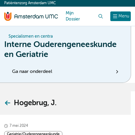
Patiëntenzorg Amsterdam UMC
content
Mijn
Zoek
Menu
Dossier
Specialismen en centra
Interne Ouderengeneeskunde
en Geriatrie
Ga naar onderdeel
Hogebrug, J.
7 mei 2024
Geriatrie/Ouderengeneeskunde