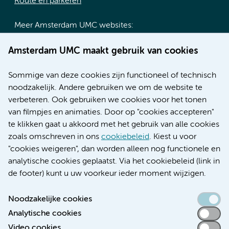
Route en parkeren
Meer Amsterdam UMC websites:
Werken bij Amsterdam UMC
Amsterdam UMC maakt gebruik van cookies
Over Amsterdam UMC
Nieuws
Sommige van deze cookies zijn functioneel of technisch
Research
noodzakelijk. Andere gebruiken we om de website te
Educatie locatie AMC
verbeteren. Ook gebruiken we cookies voor het tonen
Educatie locatie VUmc
van filmpjes en animaties. Door op "cookies accepteren"
te klikken gaat u akkoord met het gebruik van alle cookies
zoals omschreven in ons
cookiebeleid
. Kiest u voor
"cookies weigeren", dan worden alleen nog functionele en
Verwijzen & diagnostiek
analytische cookies geplaatst. Via het cookiebeleid (link in
de footer) kunt u uw voorkeur ieder moment wijzigen.
Noodzakelijke cookies
Analytische cookies
Toegankelijkheidsverklaring
Video cookies