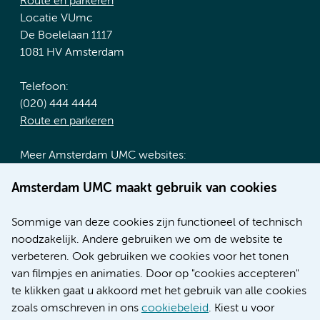
Route en parkeren
Locatie VUmc
De Boelelaan 1117
1081 HV Amsterdam
Telefoon:
(020) 444 4444
Route en parkeren
Meer Amsterdam UMC websites:
Werken bij Amsterdam UMC
Amsterdam UMC maakt gebruik van cookies
Over Amsterdam UMC
Nieuws
Sommige van deze cookies zijn functioneel of technisch
Research
noodzakelijk. Andere gebruiken we om de website te
Educatie locatie AMC
verbeteren. Ook gebruiken we cookies voor het tonen
Educatie locatie VUmc
van filmpjes en animaties. Door op "cookies accepteren"
te klikken gaat u akkoord met het gebruik van alle cookies
zoals omschreven in ons
cookiebeleid
. Kiest u voor