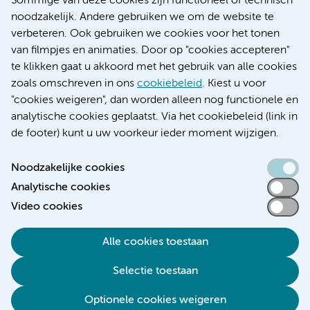
Sommige van deze cookies zijn functioneel of technisch
Research
noodzakelijk. Andere gebruiken we om de website te
Educatie locatie AMC
verbeteren. Ook gebruiken we cookies voor het tonen
Educatie locatie VUmc
van filmpjes en animaties. Door op "cookies accepteren"
te klikken gaat u akkoord met het gebruik van alle cookies
zoals omschreven in ons
cookiebeleid
. Kiest u voor
"cookies weigeren", dan worden alleen nog functionele en
Verwijzen & diagnostiek
analytische cookies geplaatst. Via het cookiebeleid (link in
de footer) kunt u uw voorkeur ieder moment wijzigen.
Noodzakelijke cookies
Analytische cookies
Toegankelijkheidsverklaring
Video cookies
Responsible disclosure
Algemene privacyverklaring
Alle cookies toestaan
Cookieverklaring
Selectie toestaan
Disclaimer
Colofon
Optionele cookies weigeren