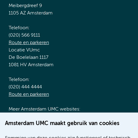
Meibergdreef 9
1105 AZ Amsterdam
Telefoon:
(020) 566 9111
Route en parkeren
Locatie VUmc
De Boelelaan 1117
1081 HV Amsterdam
Telefoon:
(020) 444 4444
Route en parkeren
Meer Amsterdam UMC websites:
Werken bij Amsterdam UMC
Amsterdam UMC maakt gebruik van cookies
Over Amsterdam UMC
Nieuws