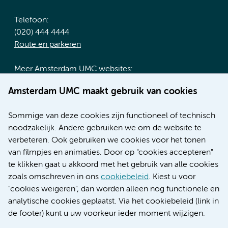
Telefoon:
(020) 444 4444
Route en parkeren
Meer Amsterdam UMC websites:
Werken bij Amsterdam UMC
Amsterdam UMC maakt gebruik van cookies
Over Amsterdam UMC
Nieuws
Sommige van deze cookies zijn functioneel of technisch
Research
noodzakelijk. Andere gebruiken we om de website te
Educatie locatie AMC
verbeteren. Ook gebruiken we cookies voor het tonen
Educatie locatie VUmc
van filmpjes en animaties. Door op "cookies accepteren"
te klikken gaat u akkoord met het gebruik van alle cookies
zoals omschreven in ons
cookiebeleid
. Kiest u voor
"cookies weigeren", dan worden alleen nog functionele en
Verwijzen & diagnostiek
analytische cookies geplaatst. Via het cookiebeleid (link in
de footer) kunt u uw voorkeur ieder moment wijzigen.