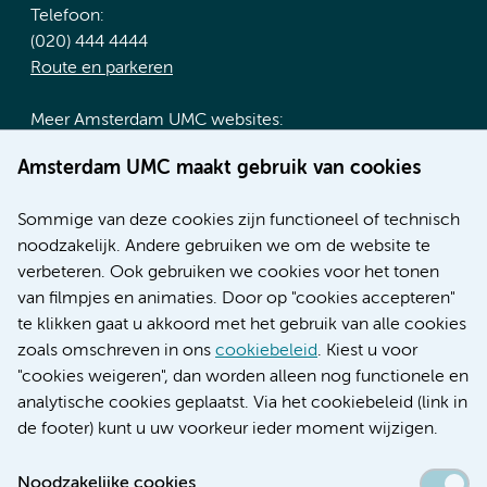
Telefoon:
(020) 444 4444
Route en parkeren
Meer Amsterdam UMC websites:
Werken bij Amsterdam UMC
Amsterdam UMC maakt gebruik van cookies
Over Amsterdam UMC
Nieuws
Sommige van deze cookies zijn functioneel of technisch
Research
noodzakelijk. Andere gebruiken we om de website te
Educatie locatie AMC
verbeteren. Ook gebruiken we cookies voor het tonen
Educatie locatie VUmc
van filmpjes en animaties. Door op "cookies accepteren"
te klikken gaat u akkoord met het gebruik van alle cookies
zoals omschreven in ons
cookiebeleid
. Kiest u voor
"cookies weigeren", dan worden alleen nog functionele en
Verwijzen & diagnostiek
analytische cookies geplaatst. Via het cookiebeleid (link in
de footer) kunt u uw voorkeur ieder moment wijzigen.
Noodzakelijke cookies