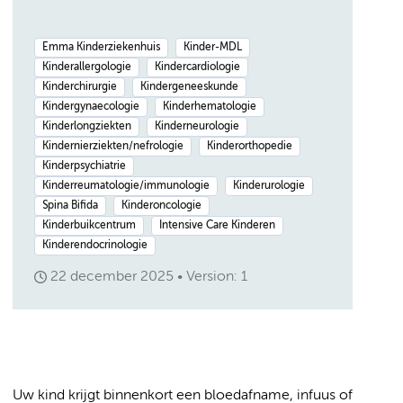
Emma Kinderziekenhuis
Kinder-MDL
Kinderallergologie
Kindercardiologie
Kinderchirurgie
Kindergeneeskunde
Kindergynaecologie
Kinderhematologie
Kinderlongziekten
Kinderneurologie
Kindernierziekten/nefrologie
Kinderorthopedie
Kinderpsychiatrie
Kinderreumatologie/immunologie
Kinderurologie
Spina Bifida
Kinderoncologie
Kinderbuikcentrum
Intensive Care Kinderen
Kinderendocrinologie
22 december 2025
Version: 1
Uw kind krijgt binnenkort een bloedafname, infuus of