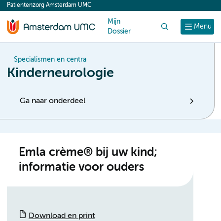
Patiëntenzorg Amsterdam UMC
content
Mijn
Zoek
Menu
Dossier
Specialismen en centra
Kinderneurologie
Ga naar onderdeel
Emla crème® bij uw kind;
informatie voor ouders
Download en print