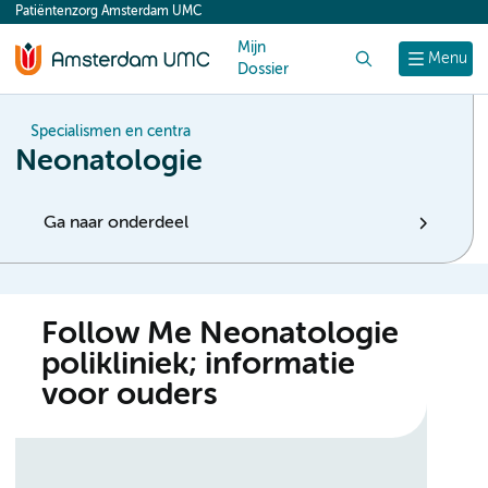
Patiëntenzorg Amsterdam UMC
content
Mijn
Zoek
Menu
Dossier
Specialismen en centra
Neonatologie
Ga naar onderdeel
Follow Me Neonatologie
polikliniek; informatie
voor ouders