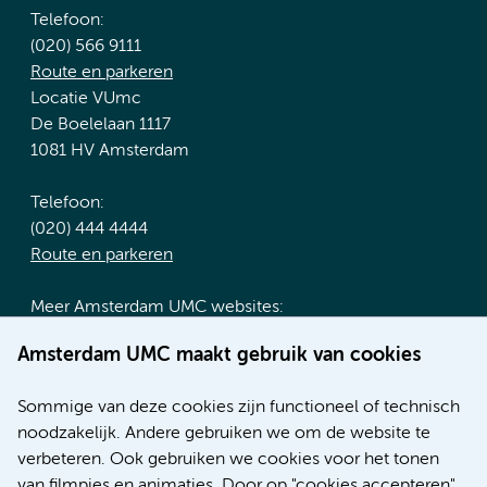
Telefoon:
(020) 566 9111
Route en parkeren
Locatie VUmc
De Boelelaan 1117
1081 HV Amsterdam
Telefoon:
(020) 444 4444
Route en parkeren
Meer Amsterdam UMC websites:
Werken bij Amsterdam UMC
Amsterdam UMC maakt gebruik van cookies
Over Amsterdam UMC
Nieuws
Sommige van deze cookies zijn functioneel of technisch
Research
noodzakelijk. Andere gebruiken we om de website te
Educatie locatie AMC
verbeteren. Ook gebruiken we cookies voor het tonen
Educatie locatie VUmc
van filmpjes en animaties. Door op "cookies accepteren"