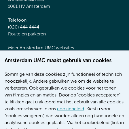
1081 HV Amsterdam
Telefoon:
(020) 444 4444
Route en parkeren
Meer Amsterdam UMC websites:
Werken bij Amsterdam UMC
Amsterdam UMC maakt gebruik van cookies
Over Amsterdam UMC
Nieuws
Sommige van deze cookies zijn functioneel of technisch
Research
noodzakelijk. Andere gebruiken we om de website te
Educatie locatie AMC
verbeteren. Ook gebruiken we cookies voor het tonen
Educatie locatie VUmc
van filmpjes en animaties. Door op "cookies accepteren"
te klikken gaat u akkoord met het gebruik van alle cookies
zoals omschreven in ons
cookiebeleid
. Kiest u voor
"cookies weigeren", dan worden alleen nog functionele en
Verwijzen & diagnostiek
analytische cookies geplaatst. Via het cookiebeleid (link in