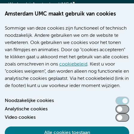
Werken bij Amsterdam UMC
Over Amsterdam UMC
Amsterdam UMC maakt gebruik van cookies
Nieuws
Research
Sommige van deze cookies zijn functioneel of technisch
Educatie locatie AMC
noodzakelijk. Andere gebruiken we om de website te
Educatie locatie VUmc
verbeteren. Ook gebruiken we cookies voor het tonen
van filmpjes en animaties. Door op "cookies accepteren"
te klikken gaat u akkoord met het gebruik van alle cookies
zoals omschreven in ons
cookiebeleid
. Kiest u voor
Verwijzen & diagnostiek
"cookies weigeren", dan worden alleen nog functionele en
analytische cookies geplaatst. Via het cookiebeleid (link in
de footer) kunt u uw voorkeur ieder moment wijzigen.
Noodzakelijke cookies
Toegankelijkheidsverklaring
Analytische cookies
Responsible disclosure
Video cookies
Algemene privacyverklaring
Cookieverklaring
Alle cookies toestaan