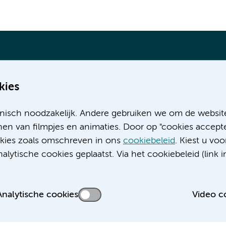
kies
Meer Amsterdam UMC websites:
nisch noodzakelijk. Andere gebruiken we om de websit
Werken bij Amsterdam UMC
en van filmpjes en animaties. Door op "cookies accepte
Over Amsterdam UMC
ookies zoals omschreven in ons
cookiebeleid
. Kiest u voo
Nieuws
lytische cookies geplaatst. Via het cookiebeleid (link i
Research
Educatie locatie AMC
Educatie locatie VUmc
Analytische cookies
Video c
 privacyverklaring
Cookieverklaring
Disclaimer
Colofon