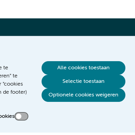
Verwijzen & diagnostiek
e te
Alle cookies toestaan
ren" te
Selectie toestaan
r "cookies
n de footer)
Optionele cookies weigeren
ookies