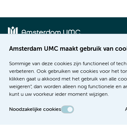
Amsterdam UMC maakt gebruik van coo
Locatie AMC
Locatie VUmc
Meibergdreef 9
De Boelelaan 1117
Sommige van deze cookies zijn functioneel of tech
1105 AZ Amsterdam
1081 HV Amsterdam
verbeteren. Ook gebruiken we cookies voor het ton
klikken gaat u akkoord met het gebruik van alle c
Telefoon:
Telefoon:
weigeren", dan worden alleen nog functionele en ana
(020) 566 9111
(020) 444 4444
kunt u uw voorkeur ieder moment wijzigen.
Route en parkeren
Route en parkeren
Noodzakelijke cookies
Toegankelijkheidsverklaring
Responsible disclosure
Algemene