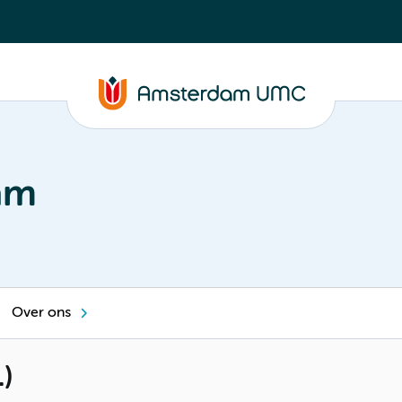
am
Over ons
)