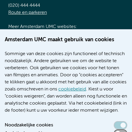
(020) 444 4444
Route en parkeren
Meer Amsterdam UMC websites:
Werken bij Amsterdam UMC
Amsterdam UMC maakt gebruik van cookies
Over Amsterdam UMC
Nieuws
Sommige van deze cookies zijn functioneel of technisch
Research
noodzakelijk. Andere gebruiken we om de website te
Educatie locatie AMC
verbeteren. Ook gebruiken we cookies voor het tonen
Educatie locatie VUmc
van filmpjes en animaties. Door op "cookies accepteren"
te klikken gaat u akkoord met het gebruik van alle cookies
zoals omschreven in ons
cookiebeleid
. Kiest u voor
"cookies weigeren", dan worden alleen nog functionele en
Verwijzen & diagnostiek
analytische cookies geplaatst. Via het cookiebeleid (link in
de footer) kunt u uw voorkeur ieder moment wijzigen.
Noodzakelijke cookies