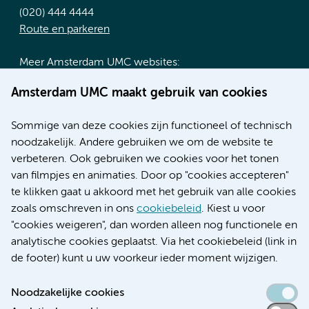
(020) 444 4444
Route en parkeren
Meer Amsterdam UMC websites:
Werken bij Amsterdam UMC
Amsterdam UMC maakt gebruik van cookies
Over Amsterdam UMC
Nieuws
Sommige van deze cookies zijn functioneel of technisch
Research
noodzakelijk. Andere gebruiken we om de website te
Educatie locatie AMC
verbeteren. Ook gebruiken we cookies voor het tonen
Educatie locatie VUmc
van filmpjes en animaties. Door op "cookies accepteren"
te klikken gaat u akkoord met het gebruik van alle cookies
zoals omschreven in ons
cookiebeleid
. Kiest u voor
"cookies weigeren", dan worden alleen nog functionele en
Verwijzen & diagnostiek
analytische cookies geplaatst. Via het cookiebeleid (link in
de footer) kunt u uw voorkeur ieder moment wijzigen.
Noodzakelijke cookies