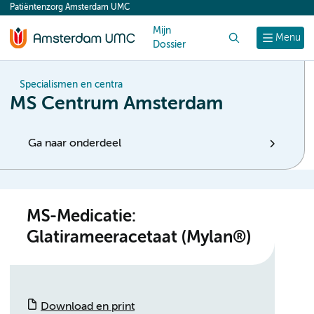
Patiëntenzorg Amsterdam UMC
content
Mijn
Zoek
Menu
Dossier
Specialismen en centra
MS Centrum Amsterdam
Ga naar onderdeel
MS-Medicatie:
Glatirameeracetaat (Mylan®)
Download en print