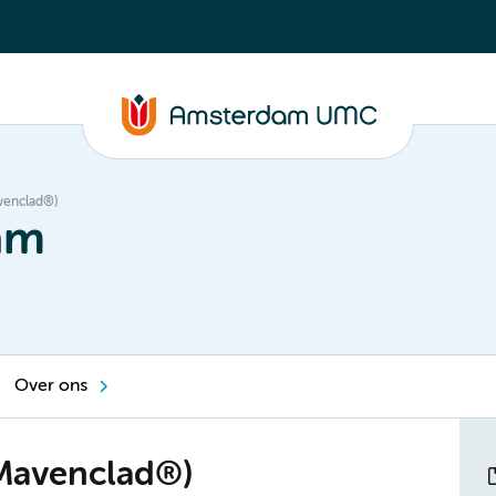
avenclad®)
am
Over ons
(Mavenclad®)