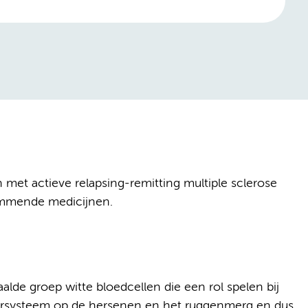
et actieve relapsing-remitting multiple sclerose
emmende medicijnen.
alde groep witte bloedcellen die een rol spelen bij
eersysteem op de hersenen en het ruggenmerg en dus