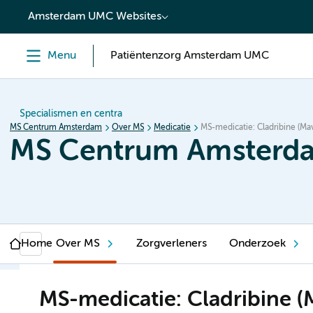
content
Amsterdam UMC Websites
Menu
Patiëntenzorg Amsterdam UMC
Specialismen en centra
MS Centrum Amsterdam
Over MS
Medicatie
MS-medicatie: Cladribine (M
MS Centrum Amsterd
Home
Over MS
Zorgverleners
Onderzoek
MS-medicatie: Cladribine 