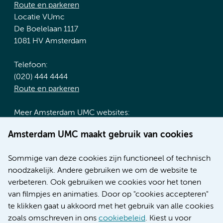
Route en parkeren
Locatie VUmc
De Boelelaan 1117
1081 HV Amsterdam
Telefoon:
(020) 444 4444
Route en parkeren
Meer Amsterdam UMC websites:
Werken bij Amsterdam UMC
Amsterdam UMC maakt gebruik van cookies
Over Amsterdam UMC
Nieuws
Sommige van deze cookies zijn functioneel of technisch
Research
noodzakelijk. Andere gebruiken we om de website te
Educatie locatie AMC
verbeteren. Ook gebruiken we cookies voor het tonen
Educatie locatie VUmc
van filmpjes en animaties. Door op "cookies accepteren"
te klikken gaat u akkoord met het gebruik van alle cookies
zoals omschreven in ons
cookiebeleid
. Kiest u voor