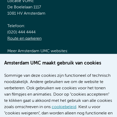
Locatie VUmc
De Boelelaan 1117
1081 HV Amsterdam
Telefoon:
(020) 444 4444
Route en parkeren
Meer Amsterdam UMC websites:
Werken bij Amsterdam UMC
Amsterdam UMC maakt gebruik van cookies
Over Amsterdam UMC
Nieuws
Sommige van deze cookies zijn functioneel of technisch
Research
noodzakelijk. Andere gebruiken we om de website te
Educatie locatie AMC
verbeteren. Ook gebruiken we cookies voor het tonen
Educatie locatie VUmc
van filmpjes en animaties. Door op "cookies accepteren"
te klikken gaat u akkoord met het gebruik van alle cookies
zoals omschreven in ons
cookiebeleid
. Kiest u voor
"cookies weigeren", dan worden alleen nog functionele en