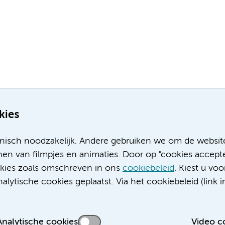
kies
nisch noodzakelijk. Andere gebruiken we om de websit
en van filmpjes en animaties. Door op "cookies accepte
ookies zoals omschreven in ons
cookiebeleid
. Kiest u voo
Meer Amsterdam UMC websites:
lytische cookies geplaatst. Via het cookiebeleid (link i
Werken bij Amsterdam UMC
Over Amsterdam UMC
Nieuws
Analytische cookies
Video c