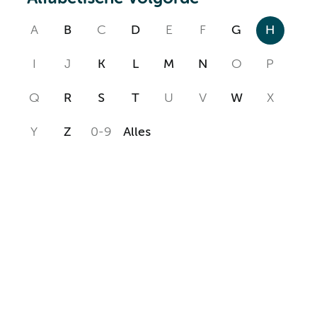
A
B
C
D
E
F
G
H
I
J
K
L
M
N
O
P
Q
R
S
T
U
V
W
X
Y
Z
0-9
Alles