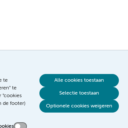
e te
Alle cookies toestaan
ren" te
Selectie toestaan
r "cookies
n de footer)
Verwijzen & diagnostiek
Optionele cookies weigeren
ookies