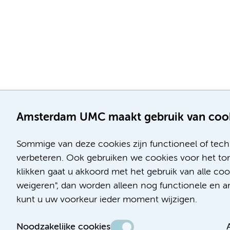
Amsterdam UMC maakt gebruik van coo
Sommige van deze cookies zijn functioneel of tech
verbeteren. Ook gebruiken we cookies voor het ton
klikken gaat u akkoord met het gebruik van alle c
Locatie AMC
Locatie VUmc
weigeren", dan worden alleen nog functionele en ana
Meibergdreef 9
De Boelelaan 1117
kunt u uw voorkeur ieder moment wijzigen.
1105 AZ Amsterdam
1081 HV Amsterdam
Noodzakelijke cookies
Telefoon:
Telefoon: