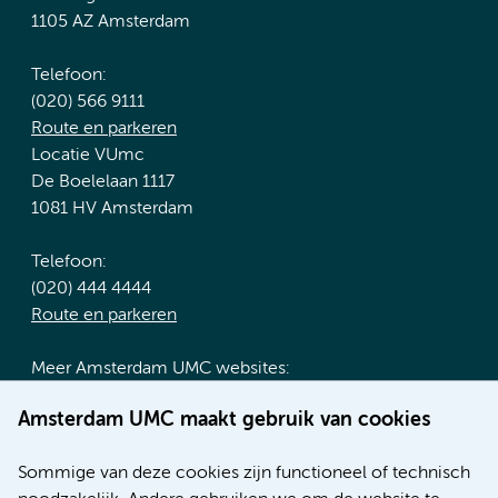
1105 AZ Amsterdam
Telefoon:
(020) 566 9111
Route en parkeren
Locatie VUmc
De Boelelaan 1117
1081 HV Amsterdam
Telefoon:
(020) 444 4444
Route en parkeren
Meer Amsterdam UMC websites:
Werken bij Amsterdam UMC
Amsterdam UMC maakt gebruik van cookies
Over Amsterdam UMC
Nieuws
Sommige van deze cookies zijn functioneel of technisch
Research