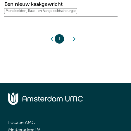
Een nieuw kaakgewricht
Mondziekten, Kaak- en Aangezichtschirurgie
1
Locatie AMC
Meibergdreef 9