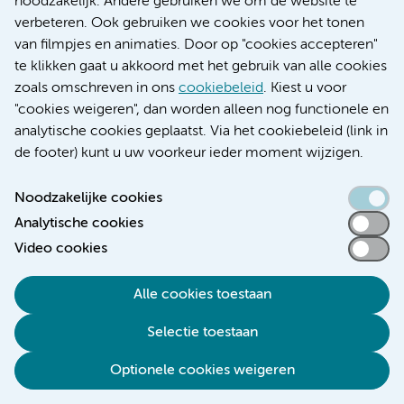
noodzakelijk. Andere gebruiken we om de website te
Educatie locatie AMC
verbeteren. Ook gebruiken we cookies voor het tonen
Educatie locatie VUmc
van filmpjes en animaties. Door op "cookies accepteren"
te klikken gaat u akkoord met het gebruik van alle cookies
zoals omschreven in ons
cookiebeleid
. Kiest u voor
"cookies weigeren", dan worden alleen nog functionele en
Verwijzen & diagnostiek
analytische cookies geplaatst. Via het cookiebeleid (link in
de footer) kunt u uw voorkeur ieder moment wijzigen.
Noodzakelijke cookies
Analytische cookies
Toegankelijkheidsverklaring
Video cookies
Responsible disclosure
Algemene privacyverklaring
Alle cookies toestaan
Cookieverklaring
Selectie toestaan
Disclaimer
Colofon
Optionele cookies weigeren