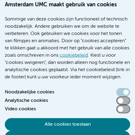
Werken bij Amsterdam UMC
Amsterdam UMC maakt gebruik van cookies
Over Amsterdam UMC
Nieuws
Sommige van deze cookies zijn functioneel of technisch
Research
noodzakelijk. Andere gebruiken we om de website te
Educatie locatie AMC
verbeteren. Ook gebruiken we cookies voor het tonen
Educatie locatie VUmc
van filmpjes en animaties. Door op "cookies accepteren"
te klikken gaat u akkoord met het gebruik van alle cookies
zoals omschreven in ons
cookiebeleid
. Kiest u voor
"cookies weigeren", dan worden alleen nog functionele en
Verwijzen & diagnostiek
analytische cookies geplaatst. Via het cookiebeleid (link in
de footer) kunt u uw voorkeur ieder moment wijzigen.
Noodzakelijke cookies
Analytische cookies
Toegankelijkheidsverklaring
Video cookies
Responsible disclosure
Algemene privacyverklaring
Alle cookies toestaan
Cookieverklaring