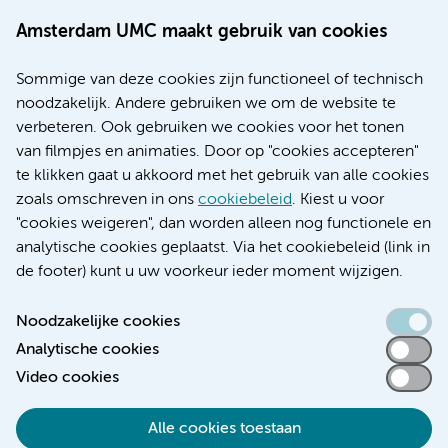
Werken bij Amsterdam UMC
Over Amsterdam UMC
Amsterdam UMC maakt gebruik van cookies
Nieuws
Research
Sommige van deze cookies zijn functioneel of technisch
Educatie locatie AMC
noodzakelijk. Andere gebruiken we om de website te
Educatie locatie VUmc
verbeteren. Ook gebruiken we cookies voor het tonen
van filmpjes en animaties. Door op "cookies accepteren"
te klikken gaat u akkoord met het gebruik van alle cookies
zoals omschreven in ons
cookiebeleid
. Kiest u voor
Verwijzen & diagnostiek
"cookies weigeren", dan worden alleen nog functionele en
analytische cookies geplaatst. Via het cookiebeleid (link in
de footer) kunt u uw voorkeur ieder moment wijzigen.
Noodzakelijke cookies
Toegankelijkheidsverklaring
Analytische cookies
Responsible disclosure
Video cookies
Algemene privacyverklaring
Cookieverklaring
Alle cookies toestaan