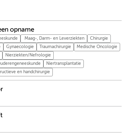
s een opname
eeskunde
Maag-, Darm- en Leverziekten
Chirurgie
e
Gynaecologie
Traumachirurgie
Medische Oncologie
Nierziekten/Nefrologie
/Ouderengeneeskunde
Niertransplantatie
tructieve en handchirurgie
r
t