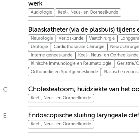
werk
Audiologie
Keel-, Neus- en Oorheelkunde
Blaaskatheter (via de plasbuis) tijden
Neurologie
Verloskunde
Vaatchirurgie
Longgen
Urologie
Cardiothoracale Chirurgie
Neurochirurgi
Interne geneeskunde
Keel-, Neus- en Oorheelkunde
Klinische immunologie en Reumatologie
Geriatrie
Orthopedie en Sportgeneeskunde
Plastische recons
Cholesteatoom; huidziekte van het oo
C
Keel-, Neus- en Oorheelkunde
Endoscopische sluiting laryngeale clef
E
Keel-, Neus- en Oorheelkunde