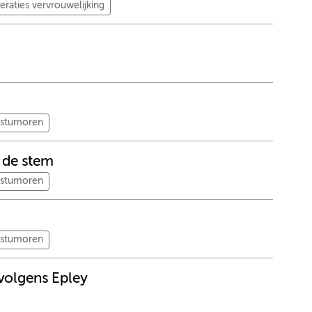
eraties vervrouwelijking
lstumoren
r de stem
lstumoren
lstumoren
 volgens Epley