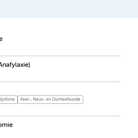
e
Anafylaxie)
ysforie
Keel-, Neus- en Oorheelkunde
omie