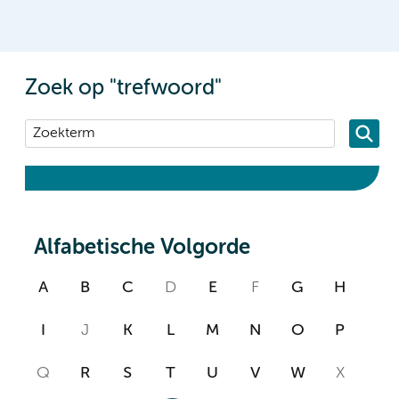
Zoek op "trefwoord"
Alfabetische Volgorde
A
B
C
D
E
F
G
H
I
J
K
L
M
N
O
P
Q
R
S
T
U
V
W
X