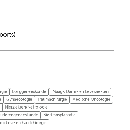
oorts)
rgie
Longgeneeskunde
Maag-, Darm- en Leverziekten
e
Gynaecologie
Traumachirurgie
Medische Oncologie
Nierziekten/Nefrologie
/Ouderengeneeskunde
Niertransplantatie
tructieve en handchirurgie