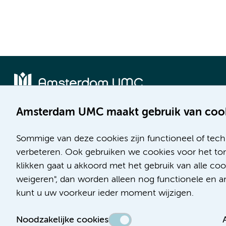
Amsterdam UMC maakt gebruik van coo
Locatie AMC
Locatie VUmc
Meibergdreef 9
De Boelelaan 1117
Sommige van deze cookies zijn functioneel of tech
1105 AZ Amsterdam
1081 HV Amsterdam
verbeteren. Ook gebruiken we cookies voor het ton
klikken gaat u akkoord met het gebruik van alle c
Telefoon:
Telefoon:
weigeren", dan worden alleen nog functionele en ana
(020) 566 9111
(020) 444 4444
kunt u uw voorkeur ieder moment wijzigen.
Route en parkeren
Route en parkeren
Noodzakelijke cookies