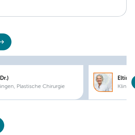
 Doesburg, M.H.M. (Dr.)
ingen, Plastische Chirurgie
Klinis