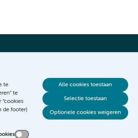
Verwijzen & diagnostiek
e te
Alle cookies toestaan
ren" te
Selectie toestaan
r "cookies
n de footer)
Optionele cookies weigeren
ookies