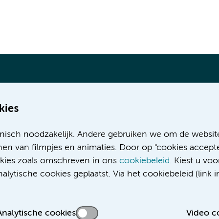
kies
Meer Amsterdam UMC websites:
nisch noodzakelijk. Andere gebruiken we om de websit
Werken bij Amsterdam UMC
en van filmpjes en animaties. Door op "cookies accepte
Over Amsterdam UMC
ookies zoals omschreven in ons
cookiebeleid
. Kiest u voo
Nieuws
lytische cookies geplaatst. Via het cookiebeleid (link i
Research
Educatie locatie AMC
Educatie locatie VUmc
Analytische cookies
Video c