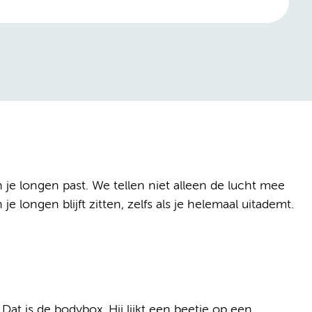
 je longen past. We tellen niet alleen de lucht mee
n je longen blijft zitten, zelfs als je helemaal uitademt.
Dat is de bodybox. Hij lijkt een beetje op een