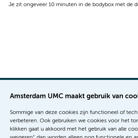
Je zit ongeveer 10 minuten in de bodybox met de deu
Amsterdam UMC maakt gebruik van coo
Sommige van deze cookies zijn functioneel of tech
Locatie AMC
Locatie VUmc
verbeteren. Ook gebruiken we cookies voor het ton
Meibergdreef 9
De Boelelaan 1117
klikken gaat u akkoord met het gebruik van alle c
1105 AZ Amsterdam
1081 HV Amsterdam
weigeren", dan worden alleen nog functionele en ana