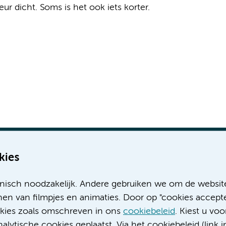
r dicht. Soms is het ook iets korter.
kies
nisch noodzakelijk. Andere gebruiken we om de websit
Meer Amsterdam UMC websites:
en van filmpjes en animaties. Door op "cookies accepte
ookies zoals omschreven in ons
cookiebeleid
. Kiest u voo
Werken bij Amsterdam UMC
lytische cookies geplaatst. Via het cookiebeleid (link i