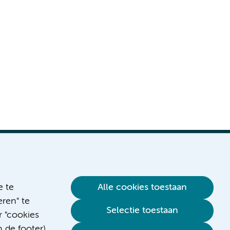
e te
Alle cookies toestaan
ren" te
Verwijzen & diagnostiek
Selectie toestaan
r "cookies
n de footer)