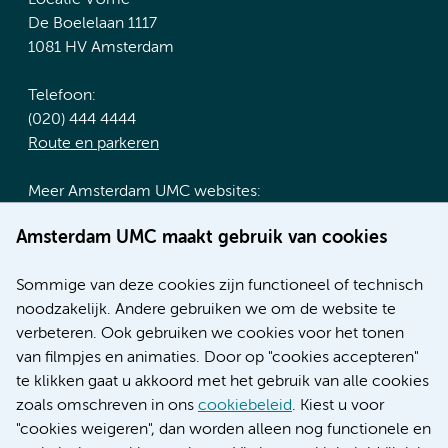
De Boelelaan 1117
1081 HV Amsterdam
Telefoon:
(020) 444 4444
Route en parkeren
Meer Amsterdam UMC websites:
Werken bij Amsterdam UMC
Amsterdam UMC maakt gebruik van cookies
Over Amsterdam UMC
Nieuws
Sommige van deze cookies zijn functioneel of technisch
Research
noodzakelijk. Andere gebruiken we om de website te
Educatie locatie AMC
verbeteren. Ook gebruiken we cookies voor het tonen
Educatie locatie VUmc
van filmpjes en animaties. Door op "cookies accepteren"
te klikken gaat u akkoord met het gebruik van alle cookies
zoals omschreven in ons
cookiebeleid
. Kiest u voor
"cookies weigeren", dan worden alleen nog functionele en
Verwijzen & diagnostiek