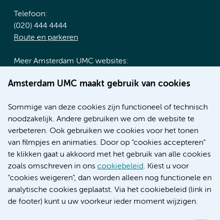
Telefoon:
(020) 444 4444
Route en parkeren
Meer Amsterdam UMC websites:
Werken bij Amsterdam UMC
Amsterdam UMC maakt gebruik van cookies
Over Amsterdam UMC
Nieuws
Sommige van deze cookies zijn functioneel of technisch
Research
noodzakelijk. Andere gebruiken we om de website te
Educatie locatie AMC
verbeteren. Ook gebruiken we cookies voor het tonen
Educatie locatie VUmc
van filmpjes en animaties. Door op "cookies accepteren"
te klikken gaat u akkoord met het gebruik van alle cookies
zoals omschreven in ons
cookiebeleid
. Kiest u voor
"cookies weigeren", dan worden alleen nog functionele en
Verwijzen & diagnostiek
analytische cookies geplaatst. Via het cookiebeleid (link in
de footer) kunt u uw voorkeur ieder moment wijzigen.