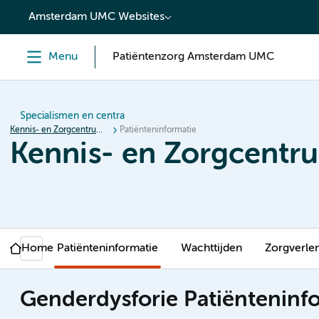
content
Amsterdam UMC Websites
Menu
Patiëntenzorg Amsterdam UMC
Specialismen en centra
Kennis- en Zorgcentrum voor Genderdysforie (KZcG)
Patiënteninformatie
Kennis- en Zorgcentr
Home
Patiënteninformatie
Wachttijden
Zorgverle
Genderdysforie Patiënteninf