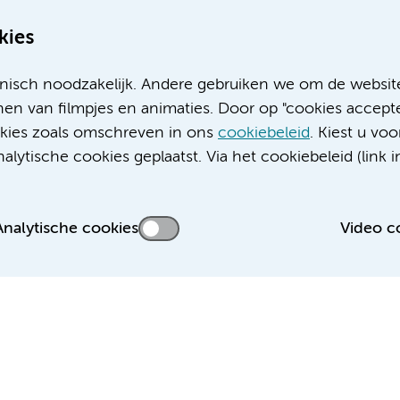
kies
nisch noodzakelijk. Andere gebruiken we om de websit
en van filmpjes en animaties. Door op "cookies accepte
ookies zoals omschreven in ons
cookiebeleid
. Kiest u voo
Meer Amsterdam UMC websites:
lytische cookies geplaatst. Via het cookiebeleid (link i
Werken bij Amsterdam UMC
Over Amsterdam UMC
Nieuws
Analytische cookies
Video c
Research
Educatie locatie AMC
Educatie locatie VUmc
 privacyverklaring
Cookieverklaring
Disclaimer
Colofon