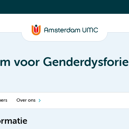
um voor Genderdysforie
ners
Over ons
ormatie