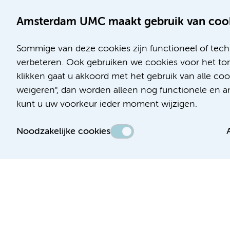
Amsterdam UMC maakt gebruik van coo
Sommige van deze cookies zijn functioneel of tech
verbeteren. Ook gebruiken we cookies voor het ton
klikken gaat u akkoord met het gebruik van alle c
Locatie AMC
Locatie VUmc
weigeren", dan worden alleen nog functionele en ana
Meibergdreef 9
De Boelelaan 1117
kunt u uw voorkeur ieder moment wijzigen.
1105 AZ Amsterdam
1081 HV Amsterdam
Noodzakelijke cookies
Telefoon:
Telefoon:
(020) 566 9111
(020) 444 4444
Route en parkeren
Route en parkeren
Toegankelijkheidsverklaring
Responsible disclosure
Algemene