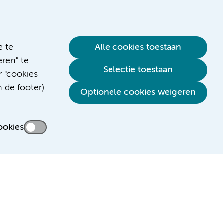
e te
Alle cookies toestaan
ren" te
Selectie toestaan
r "cookies
n de footer)
Verwijzen & diagnostiek
Optionele cookies weigeren
ookies