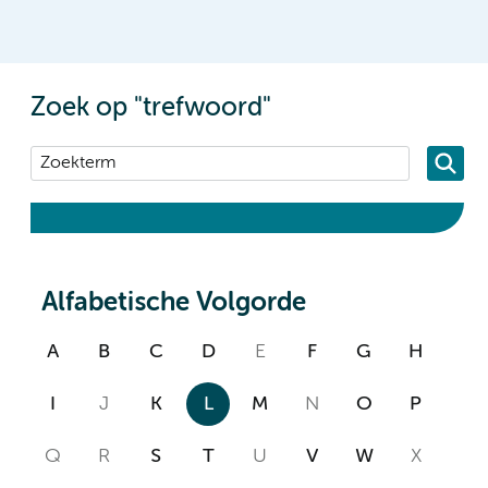
Zoek op "trefwoord"
Alfabetische Volgorde
A
B
C
D
E
F
G
H
I
J
K
L
M
N
O
P
Q
R
S
T
U
V
W
X