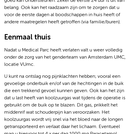
goed kan ondersteunen. Zeker de eerste 24 uur is dit van
belang. Ook kan het raadzaam zijn om te zorgen dat u
voor de eerste dagen al boodschappen in huis heeft of
andere maatregelen heeft getroffen (via familie/buren).
Eenmaal thuis
Nadat u Medical Parc heeft verlaten valt u weer volledig
onder de zorg van het genderteam van Amsterdam UMC,
locatie VUmc.
U kunt na ontslag nog pijnklachten hebben; vooral een
gevoelige onderbuik en/of van de hechtingen in de buik
die een trekkend gevoel kunnen geven. Ook kan het zijn
dat u last heeft van koolzuurgas wat tijdens de operatie is
gebruikt om de buik op te blazen. Dit gas, prikkelt het
middenrif wat schouderpijn kan veroorzaken. Het
koolzuurgas wordt vrij snel via het bloed naar de longen
getransporteerd en verlaat daar het lichaam. Eventueel
mag u hiervoor tot 4 x per dag 1000 mg Paracetamol