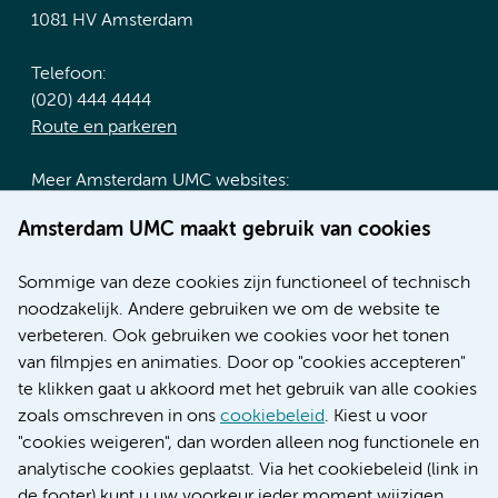
1081 HV Amsterdam
Telefoon:
(020) 444 4444
Route en parkeren
Meer Amsterdam UMC websites:
Werken bij Amsterdam UMC
Amsterdam UMC maakt gebruik van cookies
Over Amsterdam UMC
Nieuws
Sommige van deze cookies zijn functioneel of technisch
Research
noodzakelijk. Andere gebruiken we om de website te
Educatie locatie AMC
verbeteren. Ook gebruiken we cookies voor het tonen
Educatie locatie VUmc
van filmpjes en animaties. Door op "cookies accepteren"
te klikken gaat u akkoord met het gebruik van alle cookies
zoals omschreven in ons
cookiebeleid
. Kiest u voor
"cookies weigeren", dan worden alleen nog functionele en
Verwijzen & diagnostiek
analytische cookies geplaatst. Via het cookiebeleid (link in
de footer) kunt u uw voorkeur ieder moment wijzigen.