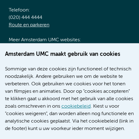
Telefoon:
(020) 444 4444
Route en parkeren
Meer Amsterdam UMC websites:
Werken bij Amsterdam UMC
Amsterdam UMC maakt gebruik van cookies
Over Amsterdam UMC
Nieuws
Sommige van deze cookies zijn functioneel of technisch
Research
noodzakelijk. Andere gebruiken we om de website te
Educatie locatie AMC
verbeteren. Ook gebruiken we cookies voor het tonen
Educatie locatie VUmc
van filmpjes en animaties. Door op "cookies accepteren"
te klikken gaat u akkoord met het gebruik van alle cookies
zoals omschreven in ons
cookiebeleid
. Kiest u voor
"cookies weigeren", dan worden alleen nog functionele en
Verwijzen & diagnostiek
analytische cookies geplaatst. Via het cookiebeleid (link in
de footer) kunt u uw voorkeur ieder moment wijzigen.