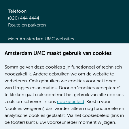
Telefoon:
(020) 444 4444
Route en parkeren
Meer Amsterdam UMC websites:
Werken bij Amsterdam UMC
Amsterdam UMC maakt gebruik van cookies
Over Amsterdam UMC
Nieuws
Sommige van deze cookies zijn functioneel of technisch
Research
noodzakelijk. Andere gebruiken we om de website te
Educatie locatie AMC
verbeteren. Ook gebruiken we cookies voor het tonen
Educatie locatie VUmc
van filmpjes en animaties. Door op "cookies accepteren"
te klikken gaat u akkoord met het gebruik van alle cookies
zoals omschreven in ons
cookiebeleid
. Kiest u voor
"cookies weigeren", dan worden alleen nog functionele en
Verwijzen & diagnostiek
analytische cookies geplaatst. Via het cookiebeleid (link in
de footer) kunt u uw voorkeur ieder moment wijzigen.