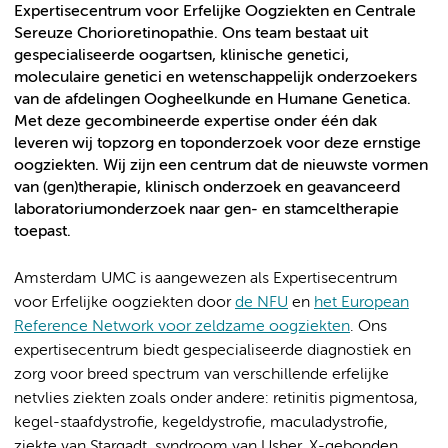
Expertisecentrum voor Erfelijke Oogziekten en Centrale
Sereuze Chorioretinopathie. Ons team bestaat uit
gespecialiseerde oogartsen, klinische genetici,
moleculaire genetici en wetenschappelijk onderzoekers
van de afdelingen Oogheelkunde en Humane Genetica.
Met deze gecombineerde expertise onder één dak
leveren wij topzorg en toponderzoek voor deze ernstige
oogziekten. Wij zijn een centrum dat de nieuwste vormen
van (gen)therapie, klinisch onderzoek en geavanceerd
laboratoriumonderzoek naar gen- en stamceltherapie
toepast.
Amsterdam UMC is aangewezen als Expertisecentrum
voor Erfelijke oogziekten door
de NFU
en
het European
Reference Network voor zeldzame oogziekten
. Ons
expertisecentrum biedt gespecialiseerde diagnostiek en
zorg voor breed spectrum van verschillende erfelijke
netvlies ziekten zoals onder andere: retinitis pigmentosa,
kegel-staafdystrofie, kegeldystrofie, maculadystrofie,
ziekte van Stargadt, syndroom van Usher, X-gebonden