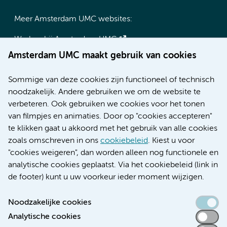
Meer Amsterdam UMC websites:
Werken bij Amsterdam UMC
Over Amsterdam UMC
Amsterdam UMC maakt gebruik van cookies
Nieuws
Research
Sommige van deze cookies zijn functioneel of technisch
Educatie locatie AMC
noodzakelijk. Andere gebruiken we om de website te
Educatie locatie VUmc
verbeteren. Ook gebruiken we cookies voor het tonen
van filmpjes en animaties. Door op "cookies accepteren"
te klikken gaat u akkoord met het gebruik van alle cookies
zoals omschreven in ons
cookiebeleid
. Kiest u voor
Verwijzen & diagnostiek
"cookies weigeren", dan worden alleen nog functionele en
analytische cookies geplaatst. Via het cookiebeleid (link in
de footer) kunt u uw voorkeur ieder moment wijzigen.
Noodzakelijke cookies
Toegankelijkheidsverklaring
Analytische cookies
Responsible disclosure