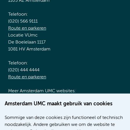
1105 AZ Amsterdam
Telefoon:
(020) 566 9111
Route en parkeren
Locatie VUmc
De Boelelaan 1117
1081 HV Amsterdam
Telefoon:
(020) 444 4444
Route en parkeren
Meer Amsterdam UMC websites:
Werken bij Amsterdam UMC
Amsterdam UMC maakt gebruik van cookies
Over Amsterdam UMC
Nieuws
Sommige van deze cookies zijn functioneel of technisch
Research
noodzakelijk. Andere gebruiken we om de website te