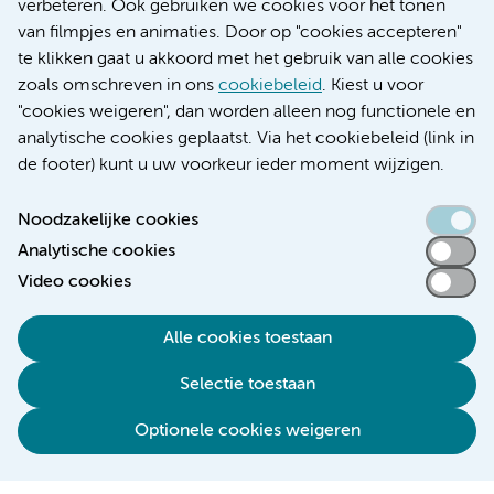
Educatie locatie AMC
verbeteren. Ook gebruiken we cookies voor het tonen
Educatie locatie VUmc
van filmpjes en animaties. Door op "cookies accepteren"
te klikken gaat u akkoord met het gebruik van alle cookies
zoals omschreven in ons
cookiebeleid
. Kiest u voor
"cookies weigeren", dan worden alleen nog functionele en
Verwijzen & diagnostiek
analytische cookies geplaatst. Via het cookiebeleid (link in
de footer) kunt u uw voorkeur ieder moment wijzigen.
Noodzakelijke cookies
Analytische cookies
Toegankelijkheidsverklaring
Video cookies
Responsible disclosure
Algemene privacyverklaring
Alle cookies toestaan
Cookieverklaring
Selectie toestaan
Disclaimer
Colofon
Optionele cookies weigeren