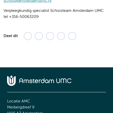
schisis@amsterdamumc.nl
Verpleegkundig specialist Schisisteam Amsterdam UMC:
tel +316-50063209
Deel dit
Locatie AMC
Meibergdreef 9