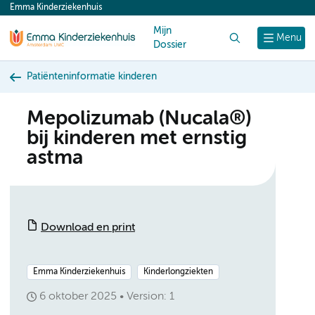
Emma Kinderziekenhuis
content
Mijn
Zoek
Menu
Dossier
Patiënteninformatie kinderen
Mepolizumab (Nucala®)
bij kinderen met ernstig
astma
Download en print
Emma Kinderziekenhuis
Kinderlongziekten
6 oktober 2025
Version: 1