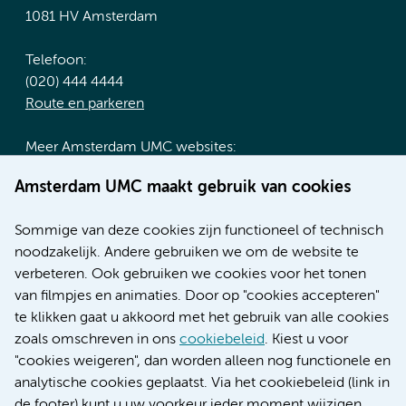
1081 HV Amsterdam
Telefoon:
(020) 444 4444
Route en parkeren
Meer Amsterdam UMC websites:
Werken bij Amsterdam UMC
Amsterdam UMC maakt gebruik van cookies
Over Amsterdam UMC
Nieuws
Sommige van deze cookies zijn functioneel of technisch
Research
noodzakelijk. Andere gebruiken we om de website te
Educatie locatie AMC
verbeteren. Ook gebruiken we cookies voor het tonen
Educatie locatie VUmc
van filmpjes en animaties. Door op "cookies accepteren"
te klikken gaat u akkoord met het gebruik van alle cookies
zoals omschreven in ons
cookiebeleid
. Kiest u voor
"cookies weigeren", dan worden alleen nog functionele en
Verwijzen & diagnostiek
analytische cookies geplaatst. Via het cookiebeleid (link in
de footer) kunt u uw voorkeur ieder moment wijzigen.