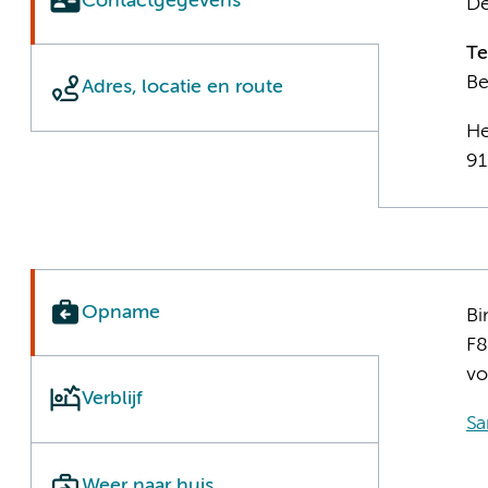
Contactgegevens
De
T
Be
Adres, locatie en route
He
91
Opname
Bi
F8
vo
Verblijf
Sa
Weer naar huis