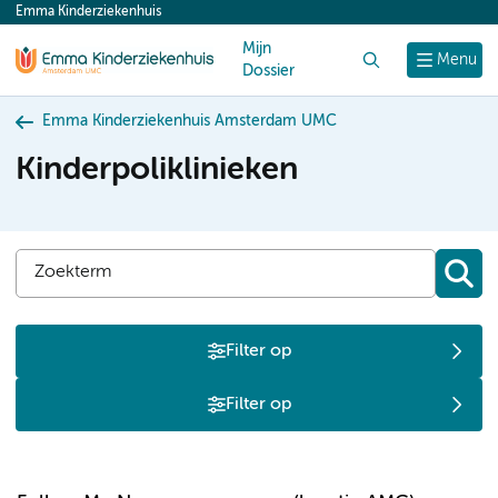
Emma Kinderziekenhuis
content
Mijn
Zoek
Menu
Dossier
Emma Kinderziekenhuis Amsterdam UMC
Kinderpoliklinieken
Filter op
Filter op
F
K
P