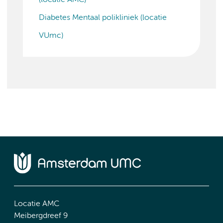
(locatie AMC)
Diabetes Mentaal polikliniek (locatie
VUmc)
Locatie AMC
Meibergdreef 9