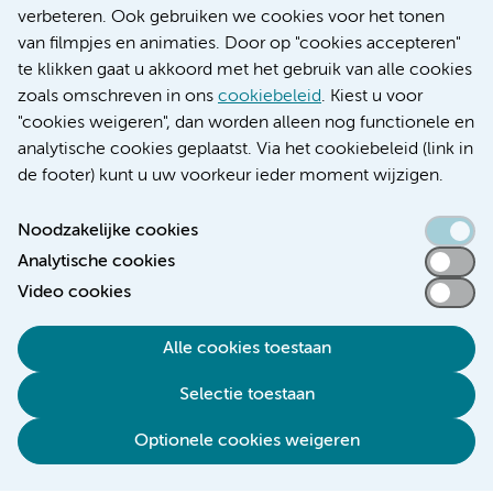
Educatie locatie AMC
verbeteren. Ook gebruiken we cookies voor het tonen
Educatie locatie VUmc
van filmpjes en animaties. Door op "cookies accepteren"
te klikken gaat u akkoord met het gebruik van alle cookies
zoals omschreven in ons
cookiebeleid
. Kiest u voor
"cookies weigeren", dan worden alleen nog functionele en
Verwijzen & diagnostiek
analytische cookies geplaatst. Via het cookiebeleid (link in
de footer) kunt u uw voorkeur ieder moment wijzigen.
Noodzakelijke cookies
Analytische cookies
Toegankelijkheidsverklaring
Video cookies
Responsible disclosure
Algemene privacyverklaring
Alle cookies toestaan
Cookieverklaring
Selectie toestaan
Disclaimer
Colofon
Optionele cookies weigeren