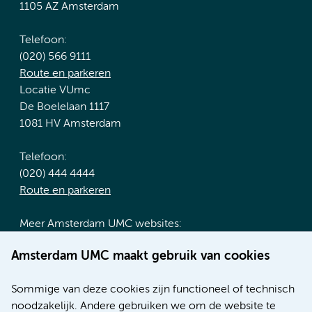
1105 AZ Amsterdam
Telefoon:
(020) 566 9111
Route en parkeren
Locatie VUmc
De Boelelaan 1117
1081 HV Amsterdam
Telefoon:
(020) 444 4444
Route en parkeren
Meer Amsterdam UMC websites:
Werken bij Amsterdam UMC
Amsterdam UMC maakt gebruik van cookies
Over Amsterdam UMC
Nieuws
Sommige van deze cookies zijn functioneel of technisch
Research
noodzakelijk. Andere gebruiken we om de website te