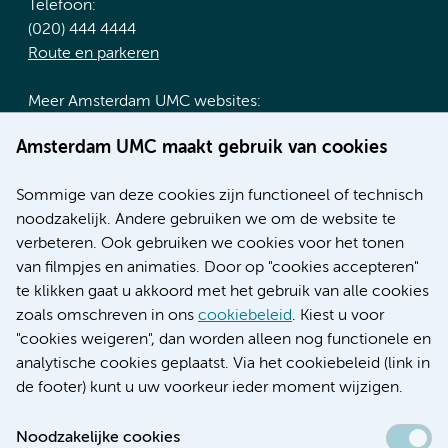
Telefoon:
(020) 444 4444
Route en parkeren
Meer Amsterdam UMC websites:
Werken bij Amsterdam UMC
Amsterdam UMC maakt gebruik van cookies
Over Amsterdam UMC
Nieuws
Sommige van deze cookies zijn functioneel of technisch
Research
noodzakelijk. Andere gebruiken we om de website te
Educatie locatie AMC
verbeteren. Ook gebruiken we cookies voor het tonen
Educatie locatie VUmc
van filmpjes en animaties. Door op "cookies accepteren"
te klikken gaat u akkoord met het gebruik van alle cookies
zoals omschreven in ons
cookiebeleid
. Kiest u voor
"cookies weigeren", dan worden alleen nog functionele en
Verwijzen & diagnostiek
analytische cookies geplaatst. Via het cookiebeleid (link in
de footer) kunt u uw voorkeur ieder moment wijzigen.
Noodzakelijke cookies