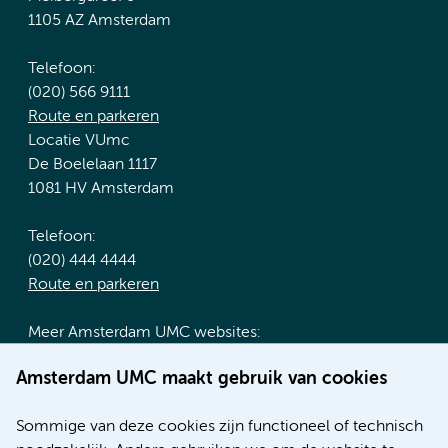
1105 AZ Amsterdam
Telefoon:
(020) 566 9111
Route en parkeren
Locatie VUmc
De Boelelaan 1117
1081 HV Amsterdam
Telefoon:
(020) 444 4444
Route en parkeren
Meer Amsterdam UMC websites:
Werken bij Amsterdam UMC
Amsterdam UMC maakt gebruik van cookies
Over Amsterdam UMC
Nieuws
Sommige van deze cookies zijn functioneel of technisch
Research