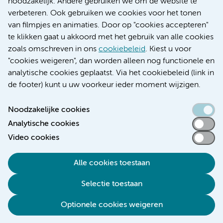
noodzakelijk. Andere gebruiken we om de website te
Educatie locatie AMC
verbeteren. Ook gebruiken we cookies voor het tonen
Educatie locatie VUmc
van filmpjes en animaties. Door op "cookies accepteren"
te klikken gaat u akkoord met het gebruik van alle cookies
zoals omschreven in ons
cookiebeleid
. Kiest u voor
"cookies weigeren", dan worden alleen nog functionele en
Verwijzen & diagnostiek
analytische cookies geplaatst. Via het cookiebeleid (link in
de footer) kunt u uw voorkeur ieder moment wijzigen.
Noodzakelijke cookies
Analytische cookies
Toegankelijkheidsverklaring
Video cookies
Responsible disclosure
Algemene privacyverklaring
Alle cookies toestaan
Cookieverklaring
Selectie toestaan
Disclaimer
Colofon
Optionele cookies weigeren