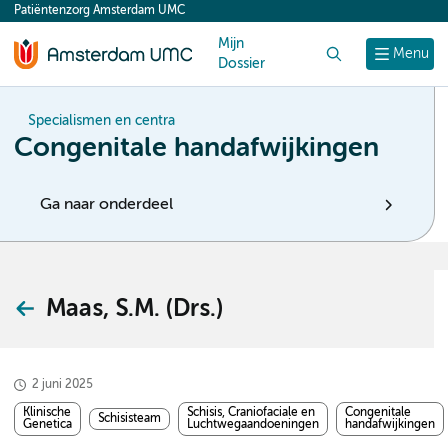
Patiëntenzorg Amsterdam UMC
content
Mijn
Zoek
Menu
Dossier
Specialismen en centra
Congenitale handafwijkingen
Ga naar onderdeel
Maas, S.M. (Drs.)
2 juni 2025
Klinische
Schisis, Craniofaciale en
Congenitale
Schisisteam
Genetica
Luchtwegaandoeningen
handafwijkingen